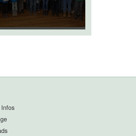
 Infos
nge
ads