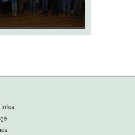
 Infos
nge
ads